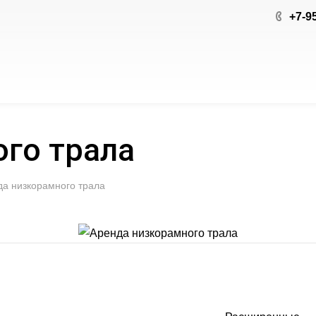
+7-9
го трала
да низкорамного трала