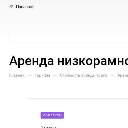
Павловск
Аренда низкорамно
Главная
—
Тарифы
—
Стоимость аренды трала
—
Арен
CОВЕТУЕМ