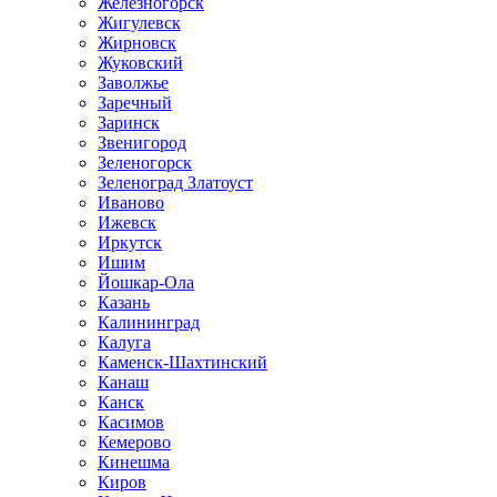
Железногорск
Жигулевск
Жирновск
Жуковский
Заволжье
Заречный
Заринск
Звенигород
Зеленогорск
Зеленоград Златоуст
Иваново
Ижевск
Иркутск
Ишим
Йошкар-Ола
Казань
Калининград
Калуга
Каменск-Шахтинский
Канаш
Канск
Касимов
Кемерово
Кинешма
Киров