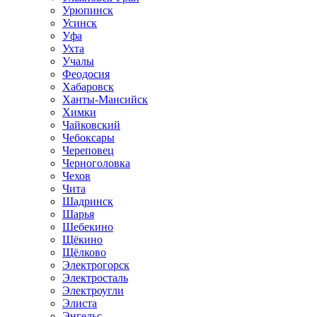
Урюпинск
Усинск
Уфа
Ухта
Учалы
Феодосия
Хабаровск
Ханты-Мансийск
Химки
Чайковский
Чебоксары
Череповец
Черноголовка
Чехов
Чита
Шадринск
Шарья
Шебекино
Щёкино
Щёлково
Электрогорск
Электросталь
Электроугли
Элиста
Энгельс