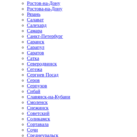
Ростов-на-Дону
Ростова-на-Дону
Рязань
Салават
Салехард
Самара
Санкт-Петербург
Саранск
Сарапул
Саратов
Сатка
Северодвинск
Сегежа
Сергиев Посад
Серов
Серпухов
Сибай
Славянск-на-Кубани
Смоленск
Снежинск
Советский
Соликамск
Сортавала
Сочи
Среднеуральск