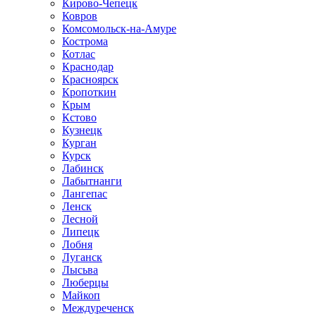
Кирово-Чепецк
Ковров
Комсомольск-на-Амуре
Кострома
Котлас
Краснодар
Красноярск
Кропоткин
Крым
Кстово
Кузнецк
Курган
Курск
Лабинск
Лабытнанги
Лангепас
Ленск
Лесной
Липецк
Лобня
Луганск
Лысьва
Люберцы
Майкоп
Междуреченск