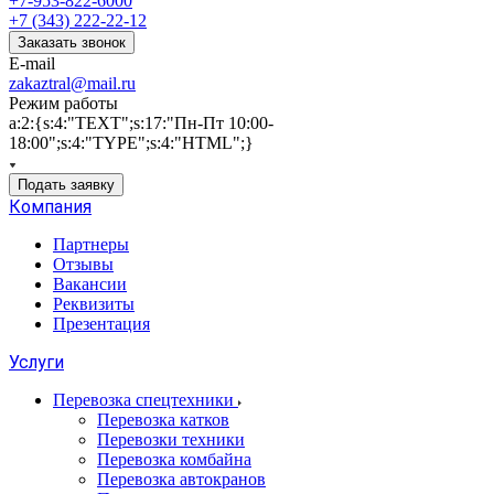
+7-953-822-6000
+7 (343) 222-22-12
Заказать звонок
E-mail
zakaztral@mail.ru
Режим работы
a:2:{s:4:"TEXT";s:17:"Пн-Пт 10:00-
18:00";s:4:"TYPE";s:4:"HTML";}
Подать заявку
Компания
Партнеры
Отзывы
Вакансии
Реквизиты
Презентация
Услуги
Перевозка спецтехники
Перевозка катков
Перевозки техники
Перевозка комбайна
Перевозка автокранов