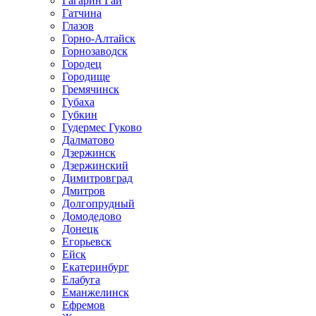
Гагарин Гай
Гатчина
Глазов
Горно-Алтайск
Горнозаводск
Городец
Городище
Гремячинск
Губаха
Губкин
Гудермес Гуково
Далматово
Дзержинск
Дзержинский
Димитровград
Дмитров
Долгопрудный
Домодедово
Донецк
Егорьевск
Ейск
Екатеринбург
Елабуга
Еманжелинск
Ефремов