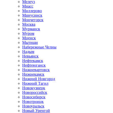
Мелеуз
Миасс
Миллерово
Минусинск
Мончегорск
Москва
Мурманск
Муром
Мценск
Мытищи
Набережные Челны
Надым
Невьянск
Нефтекамск
Нефтеюганск
Нижневартовск
Нижнекамск
Нижний Новгород
Нижний Тагил
Новокузнецк
Новороссийск
Новосибирск
Новотроицк
Новоуральск
Новый Уренгой