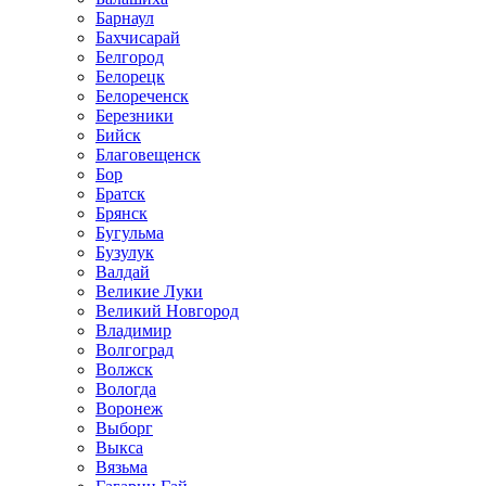
Барнаул
Бахчисарай
Белгород
Белорецк
Белореченск
Березники
Бийск
Благовещенск
Бор
Братск
Брянск
Бугульма
Бузулук
Валдай
Великие Луки
Великий Новгород
Владимир
Волгоград
Волжск
Вологда
Воронеж
Выборг
Выкса
Вязьма