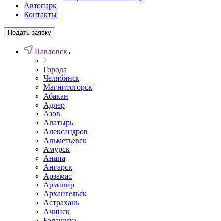
Автопарк
Контакты
Подать заявку
Павловск
Города
Челябинск
Магнитогорск
Абакан
Адлер
Азов
Алатырь
Александров
Альметьевск
Амурск
Анапа
Ангарск
Арзамас
Армавир
Архангельск
Астрахань
Ачинск
Балашиха