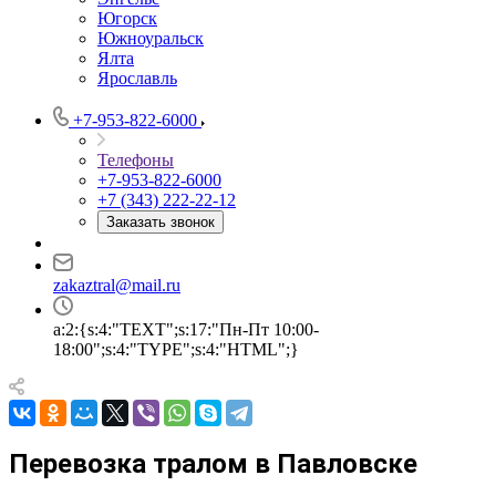
Югорск
Южноуральск
Ялта
Ярославль
+7-953-822-6000
Телефоны
+7-953-822-6000
+7 (343) 222-22-12
Заказать звонок
zakaztral@mail.ru
a:2:{s:4:"TEXT";s:17:"Пн-Пт 10:00-
18:00";s:4:"TYPE";s:4:"HTML";}
Перевозка тралом в Павловске