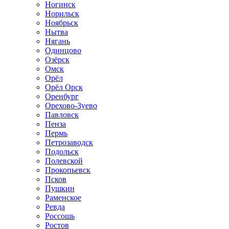
Ногинск
Норильск
Ноябрьск
Нытва
Нягань
Одинцово
Озёрск
Омск
Орёл
Орёл Орск
Оренбург
Орехово-Зуево
Павловск
Пенза
Пермь
Петрозаводск
Подольск
Полевской
Прокопьевск
Псков
Пушкин
Раменское
Ревда
Россошь
Ростов