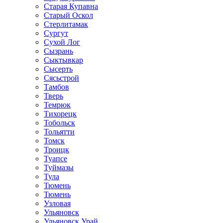
Старая Купавна
Старый Оскол
Стерлитамак
Сургут
Сухой Лог
Сызрань
Сыктывкар
Сысерть
Сясьстрой
Тамбов
Тверь
Темрюк
Тихорецк
Тобольск
Тольятти
Томск
Троицк
Туапсе
Туймазы
Тула
Тюмень
Тюмень
Узловая
Ульяновск
Ульяновск Урай