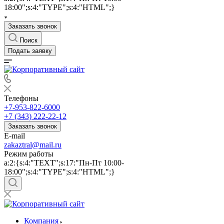
18:00";s:4:"TYPE";s:4:"HTML";}
Заказать звонок
Поиск
Подать заявку
Телефоны
+7-953-822-6000
+7 (343) 222-22-12
Заказать звонок
E-mail
zakaztral@mail.ru
Режим работы
a:2:{s:4:"TEXT";s:17:"Пн-Пт 10:00-
18:00";s:4:"TYPE";s:4:"HTML";}
Компания