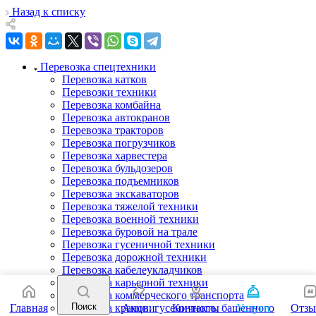
Назад к списку
Перевозка спецтехники
Перевозка катков
Перевозки техники
Перевозка комбайна
Перевозка автокранов
Перевозка тракторов
Перевозка погрузчиков
Перевозка харвестера
Перевозка бульдозеров
Перевозка подъемников
Перевозка экскаваторов
Перевозка тяжелой техники
Перевозка военной техники
Перевозка буровой на трале
Перевозка гусеничной техники
Перевозка дорожной техники
Перевозка кабелеукладчиков
Перевозка карьерной техники
Перевозка коммерческого транспорта
Поиск
Главная
Акции
Контакты
Услуги
Отз
Перевозка кранов: гусеничного, башенного