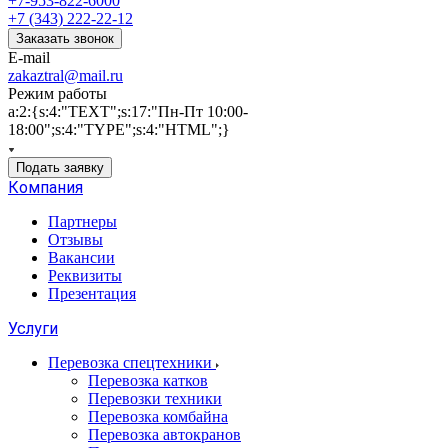
+7-953-822-6000
+7 (343) 222-22-12
Заказать звонок
E-mail
zakaztral@mail.ru
Режим работы
a:2:{s:4:"TEXT";s:17:"Пн-Пт 10:00-
18:00";s:4:"TYPE";s:4:"HTML";}
Подать заявку
Компания
Партнеры
Отзывы
Вакансии
Реквизиты
Презентация
Услуги
Перевозка спецтехники
Перевозка катков
Перевозки техники
Перевозка комбайна
Перевозка автокранов