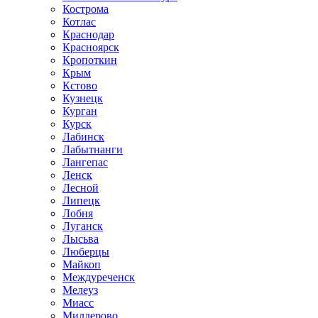
Кострома
Котлас
Краснодар
Красноярск
Кропоткин
Крым
Кстово
Кузнецк
Курган
Курск
Лабинск
Лабытнанги
Лангепас
Ленск
Лесной
Липецк
Лобня
Луганск
Лысьва
Люберцы
Майкоп
Междуреченск
Мелеуз
Миасс
Миллерово