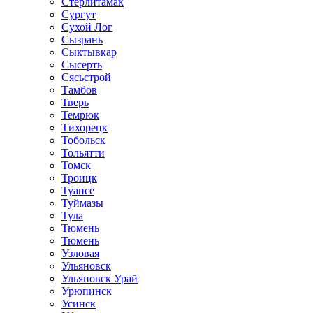
Стерлитамак
Сургут
Сухой Лог
Сызрань
Сыктывкар
Сысерть
Сясьстрой
Тамбов
Тверь
Темрюк
Тихорецк
Тобольск
Тольятти
Томск
Троицк
Туапсе
Туймазы
Тула
Тюмень
Тюмень
Узловая
Ульяновск
Ульяновск Урай
Урюпинск
Усинск