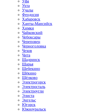
Уфа
Ухта
Учалы
Феодосия
Хабаровск
Ханты-Мансийск
Химки
Чайковский
Чебоксары
Череповец
Черноголовка
Чехов
Чита
Шадринск
Шарья
Шебекино
Щёкино
Щёлково
Электрогорск
Электросталь
Электроугли
Элиста
Энгельс
Югорск
Южноуральск