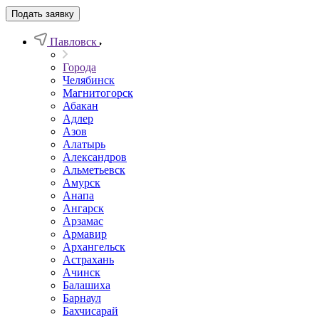
Подать заявку
Павловск
Города
Челябинск
Магнитогорск
Абакан
Адлер
Азов
Алатырь
Александров
Альметьевск
Амурск
Анапа
Ангарск
Арзамас
Армавир
Архангельск
Астрахань
Ачинск
Балашиха
Барнаул
Бахчисарай