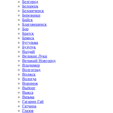
Белгород
Белорецк
Белореченск
Березники
Бийск
Благовещенск
Бор
Братск
Брянск
Бугульма
Бузулук
Валдай
Великие Луки
Великий Новгород
Владимир
Волгоград
Волжск
Вологда
Воронеж
Выборг
Выкса
Вязьма
Гагарин Гай
Гатчина
Глазов