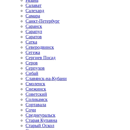
Рязань
Салават
Салехард
Самара
Санкт-Петербург
Саранск
Сарапул
Саратов
Сатка
Северодвинск
Сегежа
Сергиев Посад
Серов
Серпухов
Сибай
Славянск-на-Кубани
Смоленск
Снежинск
Советский
Соликамск
Сортавала
Сочи
Среднеуральск
Старая Купавна
Старый Оскол