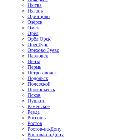
Нытва
Нягань
Одинцово
Озёрск
Омск
Орёл
Орёл Орск
Оренбург
Орехово-Зуево
Павловск
Пенза
Пермь
Петрозаводск
Подольск
Полевской
Прокопьевск
Псков
Пушкин
Раменское
Ревда
Россошь
Ростов
Ростов-на-Дону
Ростова-на-Дону