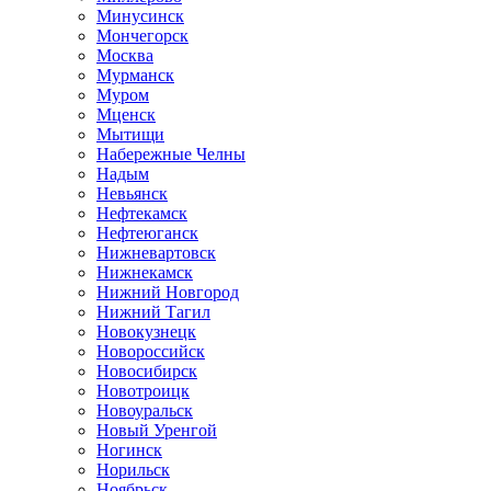
Минусинск
Мончегорск
Москва
Мурманск
Муром
Мценск
Мытищи
Набережные Челны
Надым
Невьянск
Нефтекамск
Нефтеюганск
Нижневартовск
Нижнекамск
Нижний Новгород
Нижний Тагил
Новокузнецк
Новороссийск
Новосибирск
Новотроицк
Новоуральск
Новый Уренгой
Ногинск
Норильск
Ноябрьск