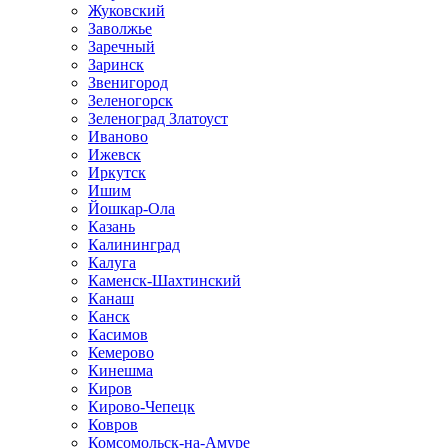
Жуковский
Заволжье
Заречный
Заринск
Звенигород
Зеленогорск
Зеленоград Златоуст
Иваново
Ижевск
Иркутск
Ишим
Йошкар-Ола
Казань
Калининград
Калуга
Каменск-Шахтинский
Канаш
Канск
Касимов
Кемерово
Кинешма
Киров
Кирово-Чепецк
Ковров
Комсомольск-на-Амуре