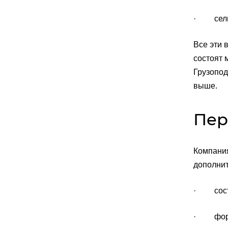
· сельск
Все эти 
состоят 
Грузопод
выше.
Пер
Компания
дополнит
· соста
· форм