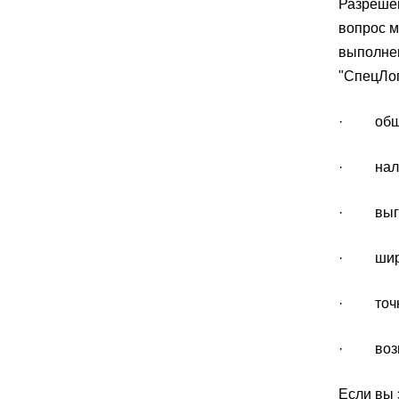
Разрешен
вопрос м
выполнен
"СпецЛог
· обшир
· налич
· выгод
· широк
· точно
· возмо
Если вы 