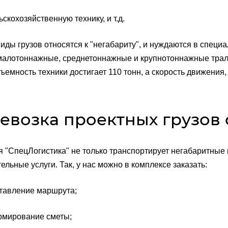
охозяйственную технику, и т.д.
виды грузов относятся к "негабариту", и нуждаются в специ
малотоннажные, среднетоннажные и крупнотоннажные тралы
ъемность техники достигает 110 тонн, а скорость движения, 
евозка проектных грузов о
 "СпецЛогистика" не только транспортирует негабаритные г
ельные услуги. Так, у нас можно в комплексе заказать:
вление маршрута;
ирование сметы;