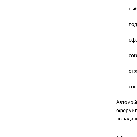
· выбор
· подгот
· оформ
· согла
· страх
· сопров
Автомоби
оформить
по задан