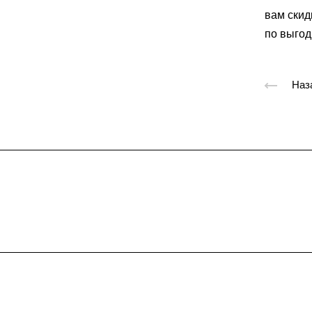
вам скид
по выгод
Наз
Подписывайтес
на новости и акц
Компания
Услуги