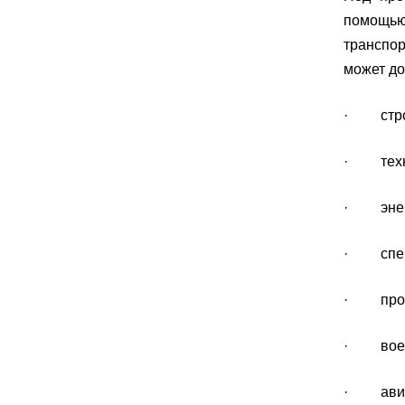
помощью 
транспор
может до
· строи
· техно
· энерг
· спец
· промы
· военн
· авиа-