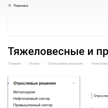
Павловск
Тяжеловесные и п
Главная
—
Услуги
—
Отрослевые решения
—
Тяжеловес
Отрослевые решения
Металлургия
Отросле
Нефтегазовый сектор
Промышленный сектор