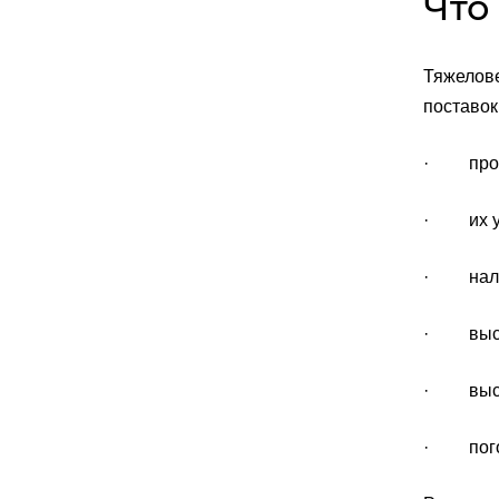
Что
Тяжелове
поставок
· пропу
· их укл
· наличи
· высот
· высота
· погодн