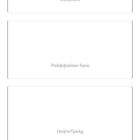
Райффайзен банк
НефтеТрейд