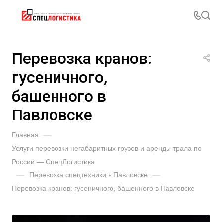
Перевозка кранов:
гусеничного,
башенного в
Павловске
Главная
—
Услуги перевозки негабаритных грузов и аренды трала по
России — СпецЛогистика
—
Перевозка спецтехники в Павловске
—
Перевозка кранов: гусеничного, башенного в Павловске