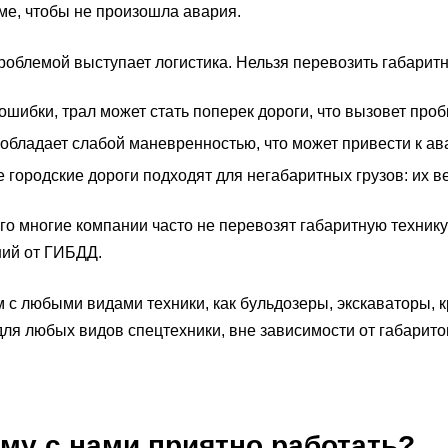
е, чтобы не произошла авария.
роблемой выступает логистика. Нельзя перевозить габаритн
 ошибки, трал может стать поперек дороги, что вызовет проб
 обладает слабой маневренностью, что может привести к ав
е городские дороги подходят для негабаритных грузов: их 
ого многие компании часто не перевозят габаритную техни
ий от ГИБДД.
 с любыми видами техники, как бульдозеры, экскаваторы, кр
для любых видов спецтехники, вне зависимости от габарито
му с нами приятно работать?