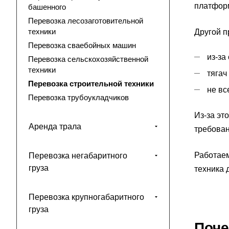
платформ
башенного
Перевозка лесозаготовительной
техники
Другой п
Перевозка сваебойных машин
из-за
Перевозка сельскохозяйственной
техники
тягач
Перевозка строительной техники
не вс
Перевозка трубоукладчиков
Из-за эт
Аренда трала
требован
Работаем
Перевозка негабаритного
груза
техника 
Перевозка крупногабаритного
груза
Поче