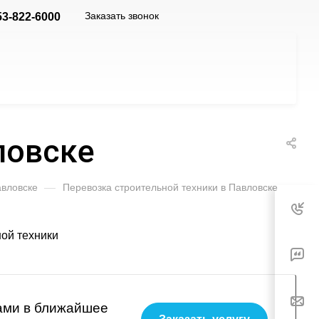
Заказать звонок
53-822-6000
ловске
авловске
—
Перевозка строительной техники в Павловске
вами в ближайшее