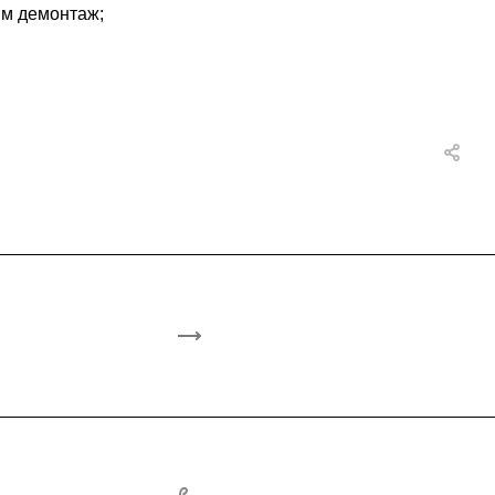
им демонтаж;
+7-953-822-6000