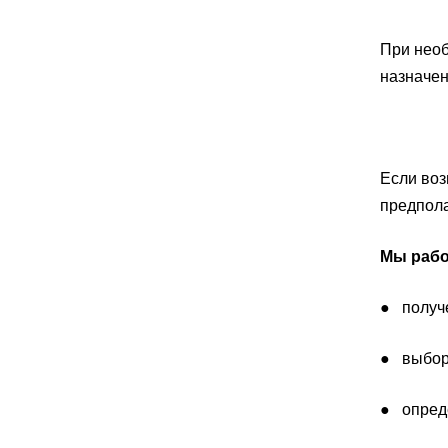
При необ
назначен
Если воз
предпола
Мы рабо
● получе
● выбор 
● опред