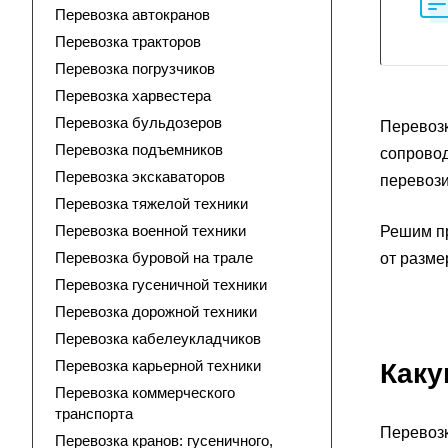
Перевозка автокранов
Перевозка тракторов
Перевозка погрузчиков
Перевозка харвестера
Перевозка бульдозеров
Перевозк
Перевозка подъемников
сопровод
Перевозка экскаваторов
перевози
Перевозка тяжелой техники
Перевозка военной техники
Решим пр
Перевозка буровой на трале
от разме
Перевозка гусеничной техники
Перевозка дорожной техники
Перевозка кабелеукладчиков
Перевозка карьерной техники
Каку
Перевозка коммерческого
транспорта
Перевозк
Перевозка кранов: гусеничного,