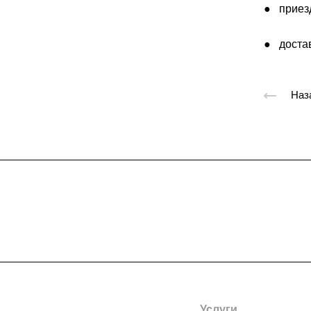
● приезд
● достав
Наз
Подписывайтес
на новости и акц
Компания
Услуги