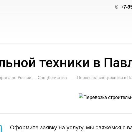
+7-9
льной техники в Пав
 трала по России — СпецЛогистика
—
Перевозка спецтехники в П
Оформите заявку на услугу, мы свяжемся с 