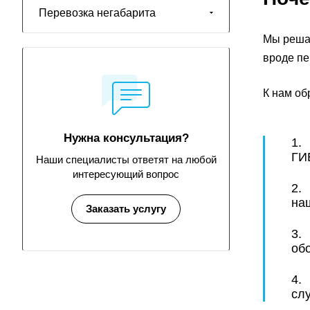
Перевозка негабарита
Мы решае
вроде пе
К нам об
Нужна консультация?
1.
ГИ
Наши специалисты ответят на любой
интересующий вопрос
2.
на
Заказать услугу
3.
об
4. 
слу