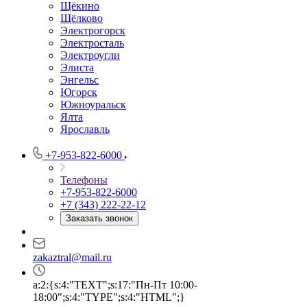
Щёкино
Щёлково
Электрогорск
Электросталь
Электроугли
Элиста
Энгельс
Югорск
Южноуральск
Ялта
Ярославль
+7-953-822-6000
Телефоны
+7-953-822-6000
+7 (343) 222-22-12
Заказать звонок
zakaztral@mail.ru
a:2:{s:4:"TEXT";s:17:"Пн-Пт 10:00-
18:00";s:4:"TYPE";s:4:"HTML";}