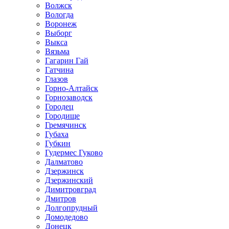
Волжск
Вологда
Воронеж
Выборг
Выкса
Вязьма
Гагарин Гай
Гатчина
Глазов
Горно-Алтайск
Горнозаводск
Городец
Городище
Гремячинск
Губаха
Губкин
Гудермес Гуково
Далматово
Дзержинск
Дзержинский
Димитровград
Дмитров
Долгопрудный
Домодедово
Донецк