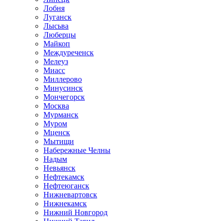
Лобня
Луганск
Лысьва
Люберцы
Майкоп
Междуреченск
Мелеуз
Миасс
Миллерово
Минусинск
Мончегорск
Москва
Мурманск
Муром
Мценск
Мытищи
Набережные Челны
Надым
Невьянск
Нефтекамск
Нефтеюганск
Нижневартовск
Нижнекамск
Нижний Новгород