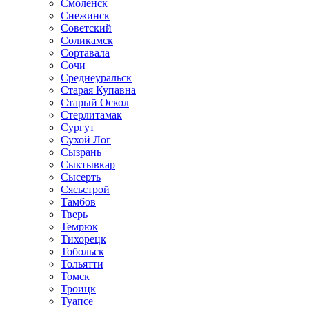
Смоленск
Снежинск
Советский
Соликамск
Сортавала
Сочи
Среднеуральск
Старая Купавна
Старый Оскол
Стерлитамак
Сургут
Сухой Лог
Сызрань
Сыктывкар
Сысерть
Сясьстрой
Тамбов
Тверь
Темрюк
Тихорецк
Тобольск
Тольятти
Томск
Троицк
Туапсе