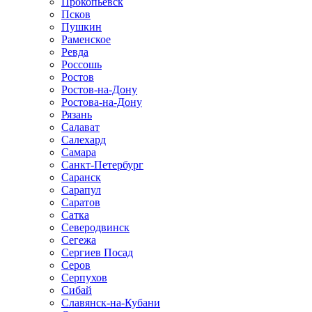
Прокопьевск
Псков
Пушкин
Раменское
Ревда
Россошь
Ростов
Ростов-на-Дону
Ростова-на-Дону
Рязань
Салават
Салехард
Самара
Санкт-Петербург
Саранск
Сарапул
Саратов
Сатка
Северодвинск
Сегежа
Сергиев Посад
Серов
Серпухов
Сибай
Славянск-на-Кубани