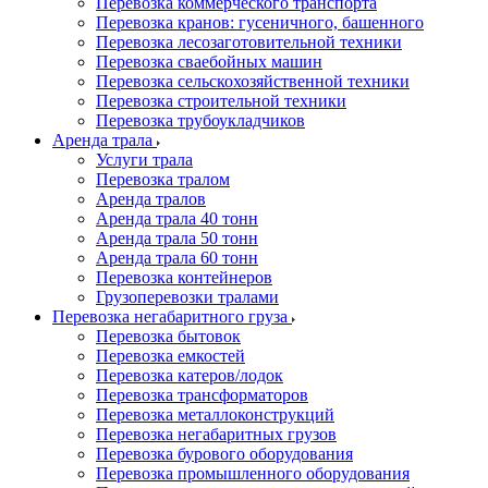
Перевозка коммерческого транспорта
Перевозка кранов: гусеничного, башенного
Перевозка лесозаготовительной техники
Перевозка сваебойных машин
Перевозка сельскохозяйственной техники
Перевозка строительной техники
Перевозка трубоукладчиков
Аренда трала
Услуги трала
Перевозка тралом
Аренда тралов
Аренда трала 40 тонн
Аренда трала 50 тонн
Аренда трала 60 тонн
Перевозка контейнеров
Грузоперевозки тралами
Перевозка негабаритного груза
Перевозка бытовок
Перевозка емкостей
Перевозка катеров/лодок
Перевозка трансформаторов
Перевозка металлоконструкций
Перевозка негабаритных грузов
Перевозка бурового оборудования
Перевозка промышленного оборудования