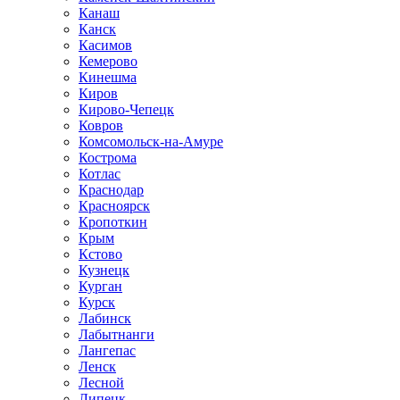
Канаш
Канск
Касимов
Кемерово
Кинешма
Киров
Кирово-Чепецк
Ковров
Комсомольск-на-Амуре
Кострома
Котлас
Краснодар
Красноярск
Кропоткин
Крым
Кстово
Кузнецк
Курган
Курск
Лабинск
Лабытнанги
Лангепас
Ленск
Лесной
Липецк