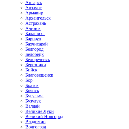
Ангарск
Арзамас
Армавир
Архангельск
Астрахань
Ачинск
Балашиха
Барнаул
Бахчисарай
Белгород
Белорецк
Белореченск
Березники
Бийск
Благовещенск
Бор
Братск
Брянск
Бугульма
Бузулук
Валдай
Великие Луки
Великий Новгород
Владимир
Волгоград