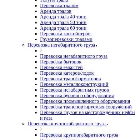
Перевозка тралом
Аренда тралов
Аренда трала 40 тонн
Аренда трала 50 тонн
Аренда трала 60 тонн
Перевозка контейнеров
Грузоперевозки тралами
Перевозка негабаритного груза
Перевозка негабаритного груза
Перевозка бытовок
Перевозка емкостей
Перевозка катеров/лодок
Перевозка трансформаторов
Перевозка металлоконструкций
Перевозка негабаритных грузов
Перевозка бурового оборудования
Перевозка промышленного оборудования
Перевозка транспортируемых сооружений
Перевозка грузов на месторождениях нефти
и газа
Перевозка крупногабаритного груза
Перевозка крупногабаритного груза