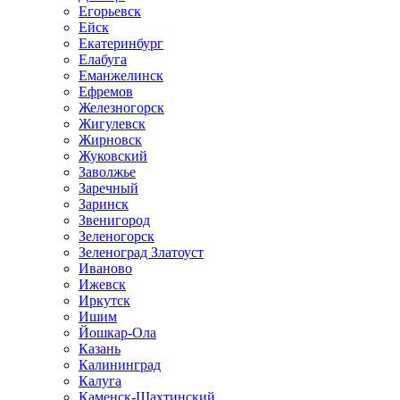
Егорьевск
Ейск
Екатеринбург
Елабуга
Еманжелинск
Ефремов
Железногорск
Жигулевск
Жирновск
Жуковский
Заволжье
Заречный
Заринск
Звенигород
Зеленогорск
Зеленоград Златоуст
Иваново
Ижевск
Иркутск
Ишим
Йошкар-Ола
Казань
Калининград
Калуга
Каменск-Шахтинский