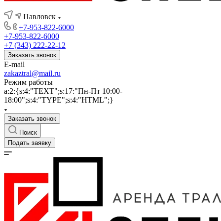
Павловск
+7-953-822-6000
+7-953-822-6000
+7 (343) 222-22-12
Заказать звонок
E-mail
zakaztral@mail.ru
Режим работы
a:2:{s:4:"TEXT";s:17:"Пн-Пт 10:00-
18:00";s:4:"TYPE";s:4:"HTML";}
Заказать звонок
Поиск
Подать заявку