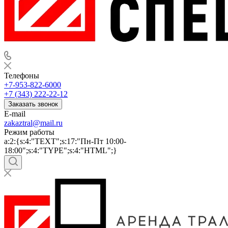
Телефоны
+7-953-822-6000
+7 (343) 222-22-12
Заказать звонок
E-mail
zakaztral@mail.ru
Режим работы
a:2:{s:4:"TEXT";s:17:"Пн-Пт 10:00-
18:00";s:4:"TYPE";s:4:"HTML";}