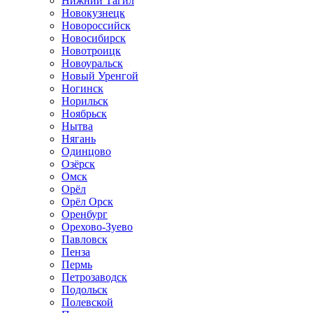
Нижний Тагил
Новокузнецк
Новороссийск
Новосибирск
Новотроицк
Новоуральск
Новый Уренгой
Ногинск
Норильск
Ноябрьск
Нытва
Нягань
Одинцово
Озёрск
Омск
Орёл
Орёл Орск
Оренбург
Орехово-Зуево
Павловск
Пенза
Пермь
Петрозаводск
Подольск
Полевской