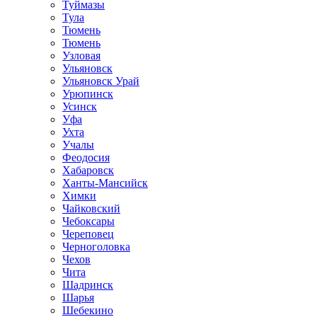
Туймазы
Тула
Тюмень
Тюмень
Узловая
Ульяновск
Ульяновск Урай
Урюпинск
Усинск
Уфа
Ухта
Учалы
Феодосия
Хабаровск
Ханты-Мансийск
Химки
Чайковский
Чебоксары
Череповец
Черноголовка
Чехов
Чита
Шадринск
Шарья
Шебекино