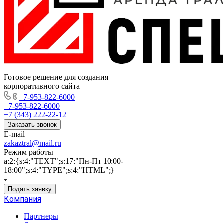
Готовое решение для создания
корпоративного сайта
+7-953-822-6000
+7-953-822-6000
+7 (343) 222-22-12
Заказать звонок
E-mail
zakaztral@mail.ru
Режим работы
a:2:{s:4:"TEXT";s:17:"Пн-Пт 10:00-
18:00";s:4:"TYPE";s:4:"HTML";}
Подать заявку
Компания
Партнеры