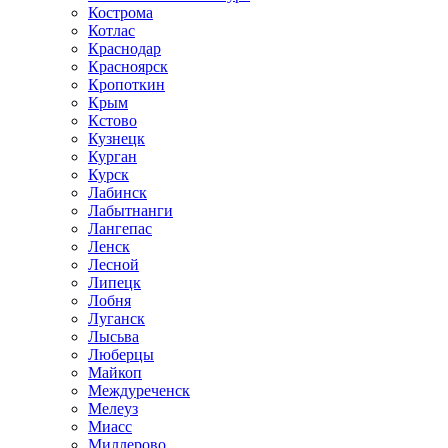
Кострома
Котлас
Краснодар
Красноярск
Кропоткин
Крым
Кстово
Кузнецк
Курган
Курск
Лабинск
Лабытнанги
Лангепас
Ленск
Лесной
Липецк
Лобня
Луганск
Лысьва
Люберцы
Майкоп
Междуреченск
Мелеуз
Миасс
Миллерово