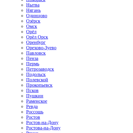
Нытва
Нягань
Одинцово
Озёрск
Омск
Орёл
Орёл Орск
Оренбург
Орехово-Зуево
Павловск
Пенза
Пермь
Петрозаводск
Подольск
Полевской
Прокопьевск
Псков
Пушкин
Раменское
Ревда
Россошь
Ростов
Ростов-на-Дону
Ростова-на-Дону