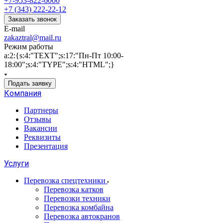
+7-953-822-6000
+7 (343) 222-22-12
Заказать звонок
E-mail
zakaztral@mail.ru
Режим работы
a:2:{s:4:"TEXT";s:17:"Пн-Пт 10:00-
18:00";s:4:"TYPE";s:4:"HTML";}
Подать заявку
Компания
Партнеры
Отзывы
Вакансии
Реквизиты
Презентация
Услуги
Перевозка спецтехники
Перевозка катков
Перевозки техники
Перевозка комбайна
Перевозка автокранов