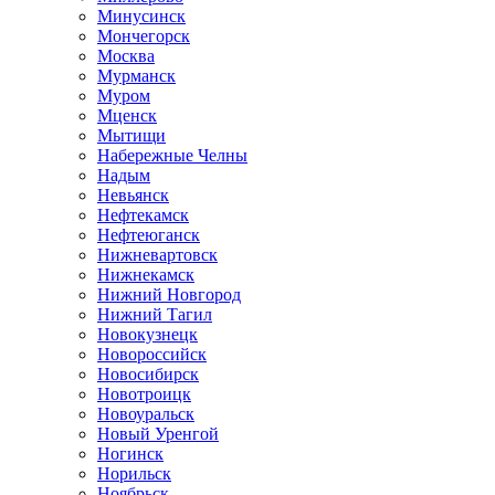
Минусинск
Мончегорск
Москва
Мурманск
Муром
Мценск
Мытищи
Набережные Челны
Надым
Невьянск
Нефтекамск
Нефтеюганск
Нижневартовск
Нижнекамск
Нижний Новгород
Нижний Тагил
Новокузнецк
Новороссийск
Новосибирск
Новотроицк
Новоуральск
Новый Уренгой
Ногинск
Норильск
Ноябрьск