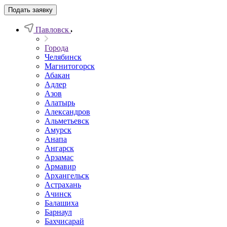
Подать заявку
Павловск
Города
Челябинск
Магнитогорск
Абакан
Адлер
Азов
Алатырь
Александров
Альметьевск
Амурск
Анапа
Ангарск
Арзамас
Армавир
Архангельск
Астрахань
Ачинск
Балашиха
Барнаул
Бахчисарай