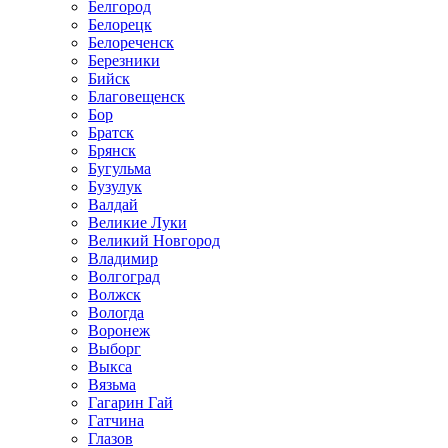
Белгород
Белорецк
Белореченск
Березники
Бийск
Благовещенск
Бор
Братск
Брянск
Бугульма
Бузулук
Валдай
Великие Луки
Великий Новгород
Владимир
Волгоград
Волжск
Вологда
Воронеж
Выборг
Выкса
Вязьма
Гагарин Гай
Гатчина
Глазов