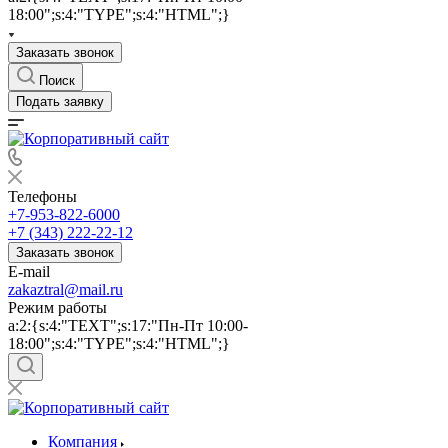
18:00";s:4:"TYPE";s:4:"HTML";}
Заказать звонок
Поиск
Подать заявку
Телефоны
+7-953-822-6000
+7 (343) 222-22-12
Заказать звонок
E-mail
zakaztral@mail.ru
Режим работы
a:2:{s:4:"TEXT";s:17:"Пн-Пт 10:00-
18:00";s:4:"TYPE";s:4:"HTML";}
Компания