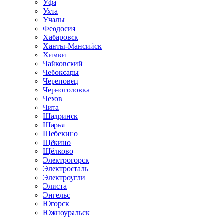
Уфа
Ухта
Учалы
Феодосия
Хабаровск
Ханты-Мансийск
Химки
Чайковский
Чебоксары
Череповец
Черноголовка
Чехов
Чита
Шадринск
Шарья
Шебекино
Щёкино
Щёлково
Электрогорск
Электросталь
Электроугли
Элиста
Энгельс
Югорск
Южноуральск