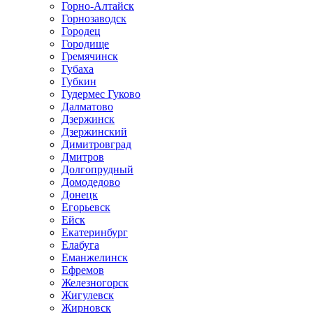
Горно-Алтайск
Горнозаводск
Городец
Городище
Гремячинск
Губаха
Губкин
Гудермес Гуково
Далматово
Дзержинск
Дзержинский
Димитровград
Дмитров
Долгопрудный
Домодедово
Донецк
Егорьевск
Ейск
Екатеринбург
Елабуга
Еманжелинск
Ефремов
Железногорск
Жигулевск
Жирновск