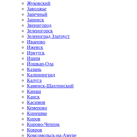
Жуковский
Заволжье
Заречный
Заринск
Звенигород
Зеленогорск
Зеленоград Златоуст
Иваново
Ижевск
Иркутск
Ишим
Йошкар-Ола
Казань
Калининград
Калуга
Каменск-Шахтинский
Канаш
Канск
Касимов
Кемерово
Кинешма
Киров
Кирово-Чепецк
Ковров
Комсомольск-на-Амуре