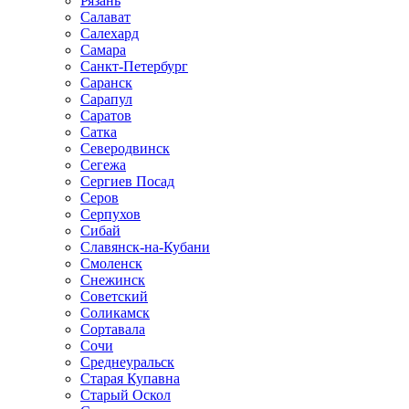
Рязань
Салават
Салехард
Самара
Санкт-Петербург
Саранск
Сарапул
Саратов
Сатка
Северодвинск
Сегежа
Сергиев Посад
Серов
Серпухов
Сибай
Славянск-на-Кубани
Смоленск
Снежинск
Советский
Соликамск
Сортавала
Сочи
Среднеуральск
Старая Купавна
Старый Оскол