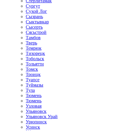
Стерлитамак
Сургут
Сухой Лог
Сызрань
Сыктывкар
Сысерть
Сясьстрой
Тамбов
Тверь
Темрюк
Тихорецк
Тобольск
Тольятти
Томск
Троицк
Туапсе
Туймазы
Тула
Тюмень
Тюмень
Узловая
Ульяновск
Ульяновск Урай
Урюпинск
Усинск