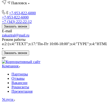
Павловск
+7-953-822-6000
+7-953-822-6000
+7 (343) 222-22-12
Заказать звонок
E-mail
zakaztral@mail.ru
Режим работы
a:2:{s:4:"TEXT";s:17:"Пн-Пт 10:00-18:00";s:4:"TYPE";s:4:"HTM
Заказать звонок
Компания
Партнеры
Отзывы
Вакансии
Реквизиты
Презентация
Услуги