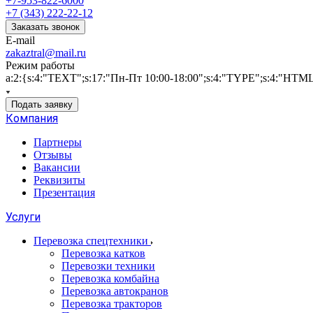
+7-953-822-6000
+7 (343) 222-22-12
Заказать звонок
E-mail
zakaztral@mail.ru
Режим работы
a:2:{s:4:"TEXT";s:17:"Пн-Пт 10:00-18:00";s:4:"TYPE";s:4:"HTM
Подать заявку
Компания
Партнеры
Отзывы
Вакансии
Реквизиты
Презентация
Услуги
Перевозка спецтехники
Перевозка катков
Перевозки техники
Перевозка комбайна
Перевозка автокранов
Перевозка тракторов