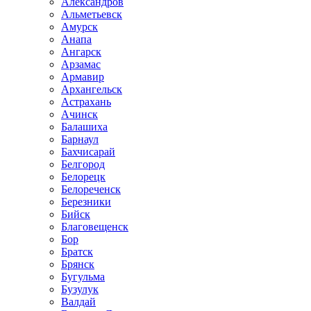
Александров
Альметьевск
Амурск
Анапа
Ангарск
Арзамас
Армавир
Архангельск
Астрахань
Ачинск
Балашиха
Барнаул
Бахчисарай
Белгород
Белорецк
Белореченск
Березники
Бийск
Благовещенск
Бор
Братск
Брянск
Бугульма
Бузулук
Валдай