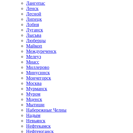
Лангепас
Ленск
Лесной
Липецк
Лобня
Луганск
Лысьва
Люберцы
Майкоп
Междуреченск
Мелеуз
Миасс
Миллерово
Минусинск
Мончегорск
Москва
Мурманск
Муром
Мценск
Мытищи
Набережные Челны
Надым
Невьянск
Нефтекамск
Нефтеюганск