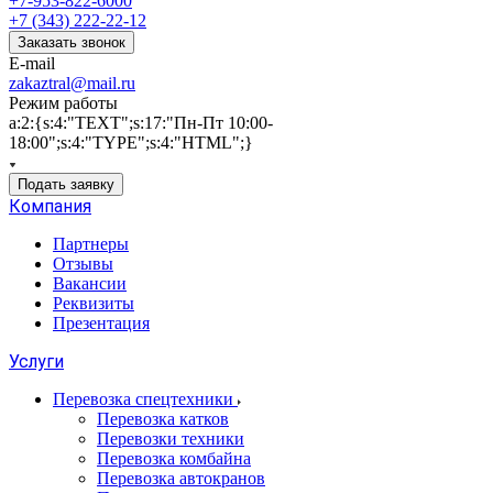
+7-953-822-6000
+7 (343) 222-22-12
Заказать звонок
E-mail
zakaztral@mail.ru
Режим работы
a:2:{s:4:"TEXT";s:17:"Пн-Пт 10:00-
18:00";s:4:"TYPE";s:4:"HTML";}
Подать заявку
Компания
Партнеры
Отзывы
Вакансии
Реквизиты
Презентация
Услуги
Перевозка спецтехники
Перевозка катков
Перевозки техники
Перевозка комбайна
Перевозка автокранов