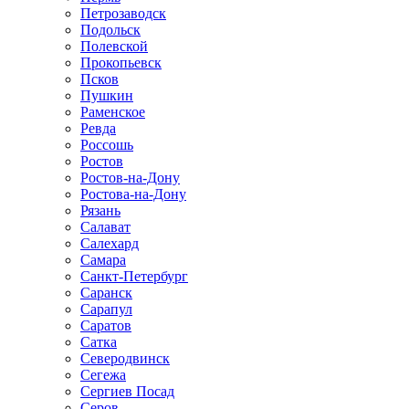
Петрозаводск
Подольск
Полевской
Прокопьевск
Псков
Пушкин
Раменское
Ревда
Россошь
Ростов
Ростов-на-Дону
Ростова-на-Дону
Рязань
Салават
Салехард
Самара
Санкт-Петербург
Саранск
Сарапул
Саратов
Сатка
Северодвинск
Сегежа
Сергиев Посад
Серов