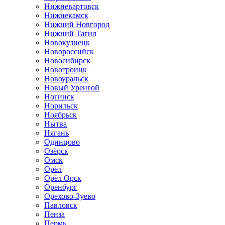
Нижневартовск
Нижнекамск
Нижний Новгород
Нижний Тагил
Новокузнецк
Новороссийск
Новосибирск
Новотроицк
Новоуральск
Новый Уренгой
Ногинск
Норильск
Ноябрьск
Нытва
Нягань
Одинцово
Озёрск
Омск
Орёл
Орёл Орск
Оренбург
Орехово-Зуево
Павловск
Пенза
Пермь