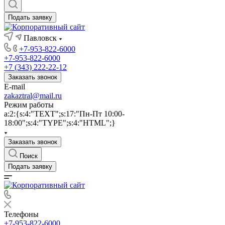
Подать заявку
Павловск
+7-953-822-6000
+7-953-822-6000
+7 (343) 222-22-12
Заказать звонок
E-mail
zakaztral@mail.ru
Режим работы
a:2:{s:4:"TEXT";s:17:"Пн-Пт 10:00-
18:00";s:4:"TYPE";s:4:"HTML";}
Заказать звонок
Поиск
Подать заявку
Телефоны
+7-953-822-6000