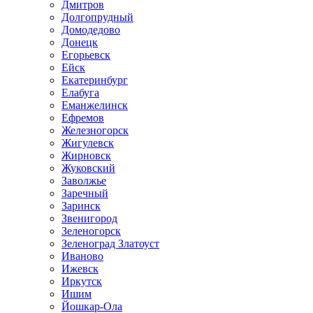
Дмитров
Долгопрудный
Домодедово
Донецк
Егорьевск
Ейск
Екатеринбург
Елабуга
Еманжелинск
Ефремов
Железногорск
Жигулевск
Жирновск
Жуковский
Заволжье
Заречный
Заринск
Звенигород
Зеленогорск
Зеленоград Златоуст
Иваново
Ижевск
Иркутск
Ишим
Йошкар-Ола