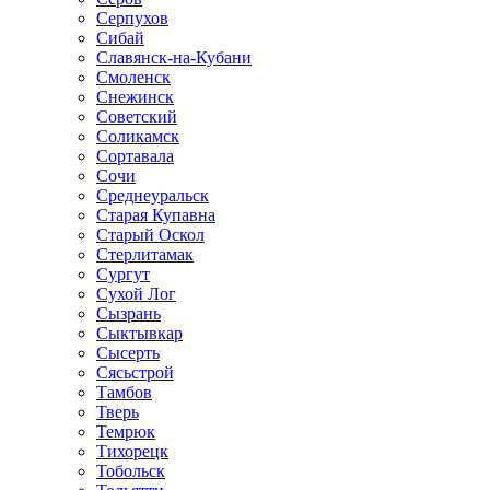
Серпухов
Сибай
Славянск-на-Кубани
Смоленск
Снежинск
Советский
Соликамск
Сортавала
Сочи
Среднеуральск
Старая Купавна
Старый Оскол
Стерлитамак
Сургут
Сухой Лог
Сызрань
Сыктывкар
Сысерть
Сясьстрой
Тамбов
Тверь
Темрюк
Тихорецк
Тобольск