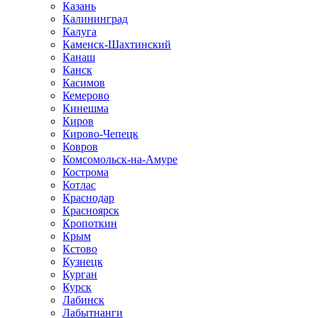
Казань
Калининград
Калуга
Каменск-Шахтинский
Канаш
Канск
Касимов
Кемерово
Кинешма
Киров
Кирово-Чепецк
Ковров
Комсомольск-на-Амуре
Кострома
Котлас
Краснодар
Красноярск
Кропоткин
Крым
Кстово
Кузнецк
Курган
Курск
Лабинск
Лабытнанги