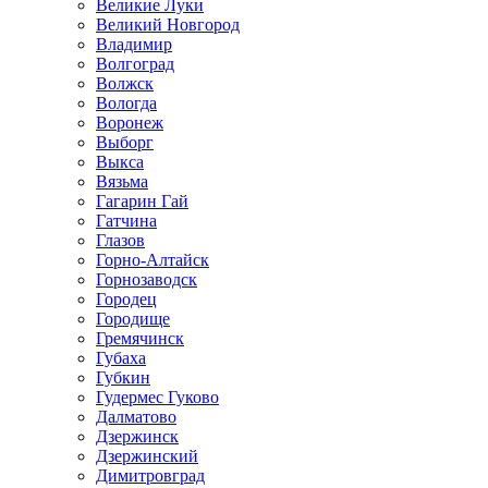
Великие Луки
Великий Новгород
Владимир
Волгоград
Волжск
Вологда
Воронеж
Выборг
Выкса
Вязьма
Гагарин Гай
Гатчина
Глазов
Горно-Алтайск
Горнозаводск
Городец
Городище
Гремячинск
Губаха
Губкин
Гудермес Гуково
Далматово
Дзержинск
Дзержинский
Димитровград