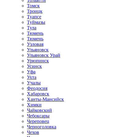
Тольятти
Томск
Троицк
Туапсе
Туймазы
Тула
Тюмень
Тюмень
Узловая
Ульяновск
Ульяновск Урай
Урюпинск
Усинск
Уфа
Ухта
Учалы
Феодосия
Хабаровск
Ханты-Мансийск
Химки
Чайковский
Чебоксары
Череповец
Черноголовка
Чехов