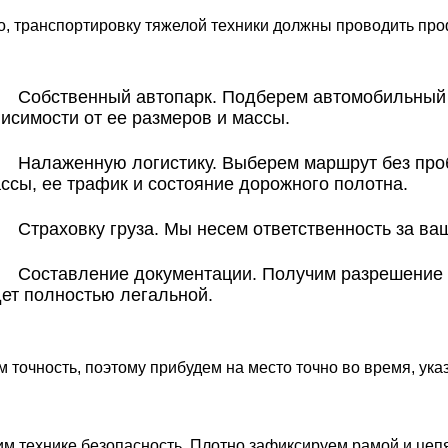
о, транспортировку тяжелой техники должны проводить про
 Собственный автопарк. Подберем автомобильный т
висимости от ее размеров и массы.
 Налаженную логистику. Выберем маршрут без пробо
ассы, ее трафик и состояние дорожного полотна.
 Страховку груза. Мы несем ответственность за ваш
 Составление документации. Получим разрешение о
дет полностью легальной.
 точность, поэтому прибудем на место точно во время, ука
м технике безопасность. Плотно зафиксируем рамой и цеп