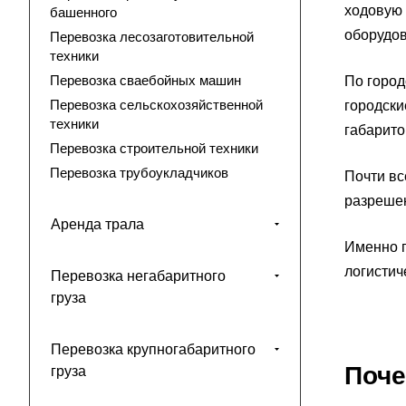
ходовую 
башенного
оборудов
Перевозка лесозаготовительной
техники
Перевозка сваебойных машин
По город
Перевозка сельскохозяйственной
городски
техники
габарито
Перевозка строительной техники
Перевозка трубоукладчиков
Почти вс
разреше
Аренда трала
Именно п
логистич
Перевозка негабаритного
груза
Перевозка крупногабаритного
Поче
груза