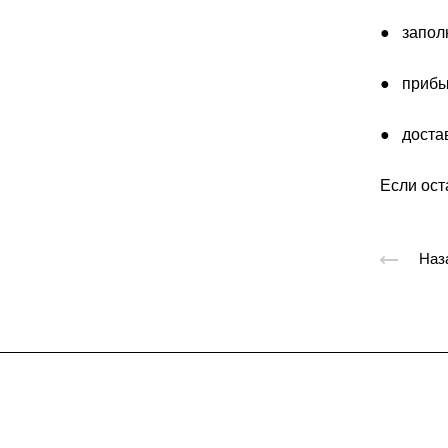
● запол
● прибыв
● достав
Если ост
Наз
Подписывайтес
на новости и акц