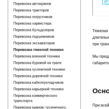
Перевозка автокранов
Перевозка тракторов
Перевозка погрузчиков
Перевозка харвестера
Перевозка бульдозеров
Тяжелая 
Перевозка подъемников
длительн
Перевозка экскаваторов
при тран
Перевозка тяжелой техники
Перевозка военной техники
Мы предл
Перевозка буровой на трале
габарито
Перевозка гусеничной техники
Перевозка дорожной техники
Перевозка кабелеукладчиков
Перевозка карьерной техники
Осно
Перевозка коммерческого
транспорта
При всей
Перевозка кранов: гусеничного,