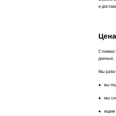
и достав
Цена
Стоимост
данные.
Мы рабо
● вы под
● мы сос
● ищем м