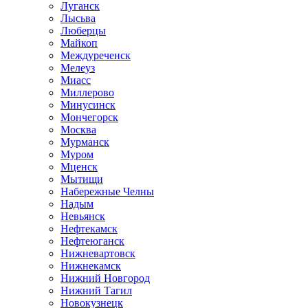
Луганск
Лысьва
Люберцы
Майкоп
Междуреченск
Мелеуз
Миасс
Миллерово
Минусинск
Мончегорск
Москва
Мурманск
Муром
Мценск
Мытищи
Набережные Челны
Надым
Невьянск
Нефтекамск
Нефтеюганск
Нижневартовск
Нижнекамск
Нижний Новгород
Нижний Тагил
Новокузнецк