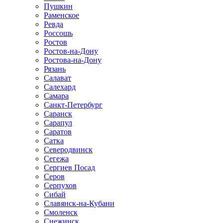
Пушкин
Раменское
Ревда
Россошь
Ростов
Ростов-на-Дону
Ростова-на-Дону
Рязань
Салават
Салехард
Самара
Санкт-Петербург
Саранск
Сарапул
Саратов
Сатка
Северодвинск
Сегежа
Сергиев Посад
Серов
Серпухов
Сибай
Славянск-на-Кубани
Смоленск
Снежинск