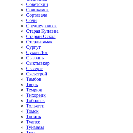
Советский
Соликамск
Сортавала
Сочи
Среднеуральск
Старая Купавна
Старый Оскол
Стерлитамак
Сургут
Сухой Лог
Сызрань
Сыктывкар
Сысерть
Сясьстрой
Тамбов
Тверь
Темрюк
Тихорецк
Тобольск
Тольятти
Томск
Троицк
Туапсе
Туймазы
Тула