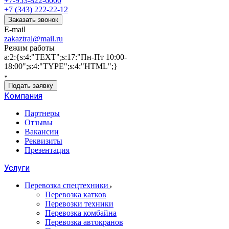
+7-953-822-6000
+7 (343) 222-22-12
Заказать звонок
E-mail
zakaztral@mail.ru
Режим работы
a:2:{s:4:"TEXT";s:17:"Пн-Пт 10:00-
18:00";s:4:"TYPE";s:4:"HTML";}
Подать заявку
Компания
Партнеры
Отзывы
Вакансии
Реквизиты
Презентация
Услуги
Перевозка спецтехники
Перевозка катков
Перевозки техники
Перевозка комбайна
Перевозка автокранов