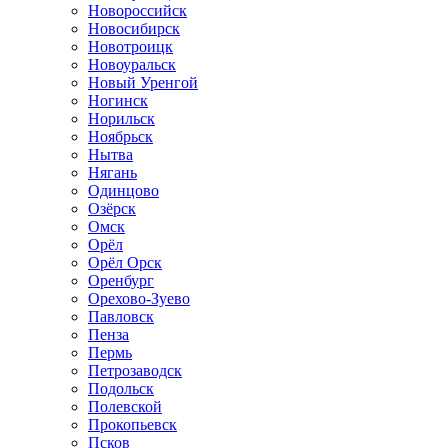
Новороссийск
Новосибирск
Новотроицк
Новоуральск
Новый Уренгой
Ногинск
Норильск
Ноябрьск
Нытва
Нягань
Одинцово
Озёрск
Омск
Орёл
Орёл Орск
Оренбург
Орехово-Зуево
Павловск
Пенза
Пермь
Петрозаводск
Подольск
Полевской
Прокопьевск
Псков