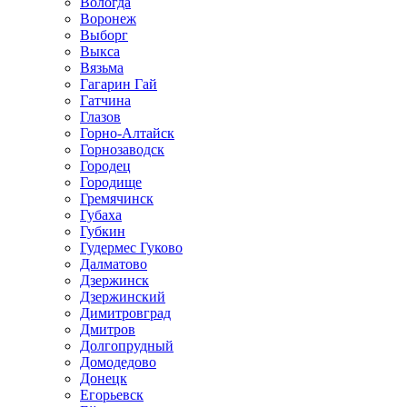
Вологда
Воронеж
Выборг
Выкса
Вязьма
Гагарин Гай
Гатчина
Глазов
Горно-Алтайск
Горнозаводск
Городец
Городище
Гремячинск
Губаха
Губкин
Гудермес Гуково
Далматово
Дзержинск
Дзержинский
Димитровград
Дмитров
Долгопрудный
Домодедово
Донецк
Егорьевск