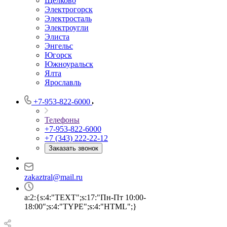
Щёлково
Электрогорск
Электросталь
Электроугли
Элиста
Энгельс
Югорск
Южноуральск
Ялта
Ярославль
+7-953-822-6000
Телефоны
+7-953-822-6000
+7 (343) 222-22-12
Заказать звонок
zakaztral@mail.ru
a:2:{s:4:"TEXT";s:17:"Пн-Пт 10:00-
18:00";s:4:"TYPE";s:4:"HTML";}