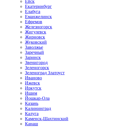
Ейск
Екатеринбург
Елабуга
Еманжелинск
Ефремов
Железногорск
Жигулевск
Жирновск
Жуковский
Заволжье
Заречный
Заринск
Звенигород
Зеленогорск
Зеленоград Златоуст
Иваново
Ижевск
Иркутск
Ишим
Йошкар-Ола
Казань
Калининград
Калуга
Каменск-Шахтинский
Канаш