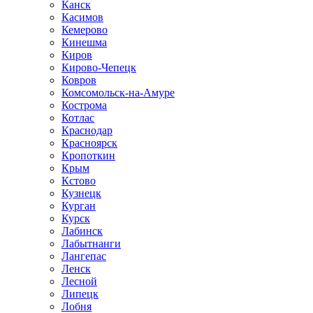
Канск
Касимов
Кемерово
Кинешма
Киров
Кирово-Чепецк
Ковров
Комсомольск-на-Амуре
Кострома
Котлас
Краснодар
Красноярск
Кропоткин
Крым
Кстово
Кузнецк
Курган
Курск
Лабинск
Лабытнанги
Лангепас
Ленск
Лесной
Липецк
Лобня