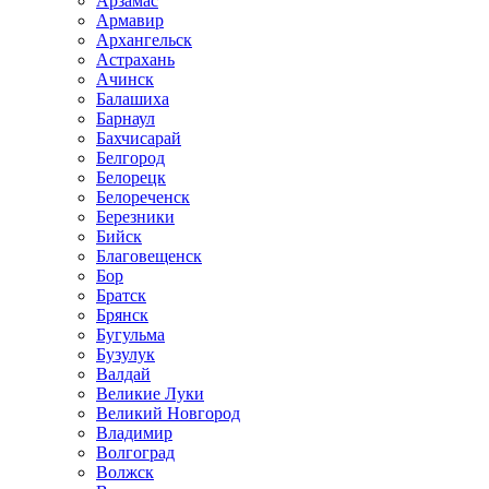
Арзамас
Армавир
Архангельск
Астрахань
Ачинск
Балашиха
Барнаул
Бахчисарай
Белгород
Белорецк
Белореченск
Березники
Бийск
Благовещенск
Бор
Братск
Брянск
Бугульма
Бузулук
Валдай
Великие Луки
Великий Новгород
Владимир
Волгоград
Волжск