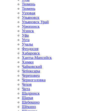
Тюмень
Тюмень
Узловая
Ульяновск
Ульяновск Урай
Урюпинск
Усинск
Уфа
Ухта
Учалы
Феодосия
Хабаровск
Ханты-Мансийск
Химки
Чайковский
Чебоксары
Череповец
Черноголовка
Чехов
Чита
Шадринск
Шарья
Шебекино
Щёкино