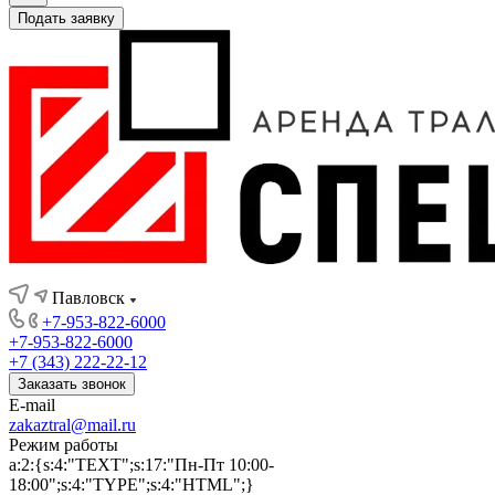
Подать заявку
Павловск
+7-953-822-6000
+7-953-822-6000
+7 (343) 222-22-12
Заказать звонок
E-mail
zakaztral@mail.ru
Режим работы
a:2:{s:4:"TEXT";s:17:"Пн-Пт 10:00-
18:00";s:4:"TYPE";s:4:"HTML";}