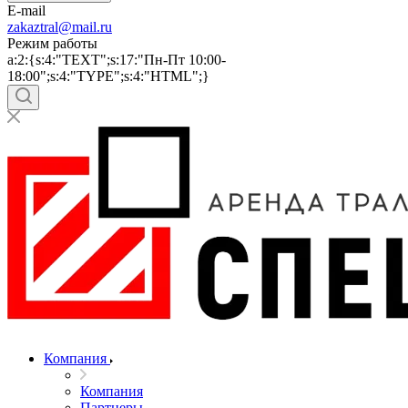
E-mail
zakaztral@mail.ru
Режим работы
a:2:{s:4:"TEXT";s:17:"Пн-Пт 10:00-
18:00";s:4:"TYPE";s:4:"HTML";}
Компания
Компания
Партнеры