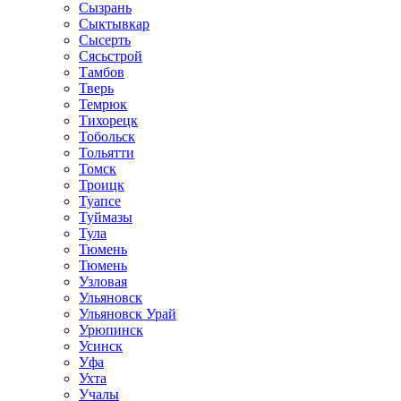
Сызрань
Сыктывкар
Сысерть
Сясьстрой
Тамбов
Тверь
Темрюк
Тихорецк
Тобольск
Тольятти
Томск
Троицк
Туапсе
Туймазы
Тула
Тюмень
Тюмень
Узловая
Ульяновск
Ульяновск Урай
Урюпинск
Усинск
Уфа
Ухта
Учалы