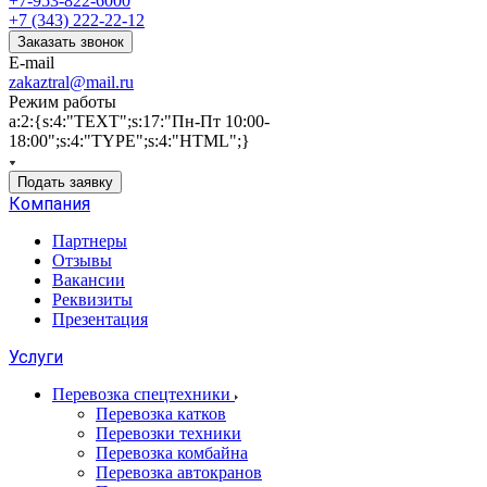
+7-953-822-6000
+7 (343) 222-22-12
Заказать звонок
E-mail
zakaztral@mail.ru
Режим работы
a:2:{s:4:"TEXT";s:17:"Пн-Пт 10:00-
18:00";s:4:"TYPE";s:4:"HTML";}
Подать заявку
Компания
Партнеры
Отзывы
Вакансии
Реквизиты
Презентация
Услуги
Перевозка спецтехники
Перевозка катков
Перевозки техники
Перевозка комбайна
Перевозка автокранов