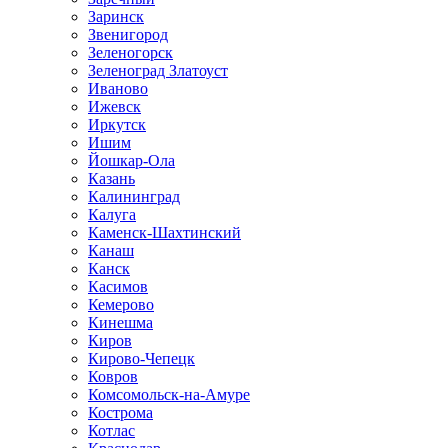
Заринск
Звенигород
Зеленогорск
Зеленоград Златоуст
Иваново
Ижевск
Иркутск
Ишим
Йошкар-Ола
Казань
Калининград
Калуга
Каменск-Шахтинский
Канаш
Канск
Касимов
Кемерово
Кинешма
Киров
Кирово-Чепецк
Ковров
Комсомольск-на-Амуре
Кострома
Котлас