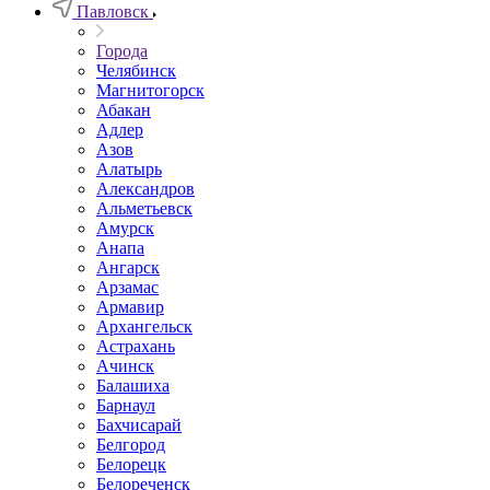
Павловск
Города
Челябинск
Магнитогорск
Абакан
Адлер
Азов
Алатырь
Александров
Альметьевск
Амурск
Анапа
Ангарск
Арзамас
Армавир
Архангельск
Астрахань
Ачинск
Балашиха
Барнаул
Бахчисарай
Белгород
Белорецк
Белореченск