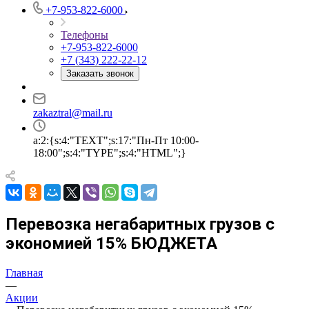
+7-953-822-6000
Телефоны
+7-953-822-6000
+7 (343) 222-22-12
Заказать звонок
zakaztral@mail.ru
a:2:{s:4:"TEXT";s:17:"Пн-Пт 10:00-
18:00";s:4:"TYPE";s:4:"HTML";}
Перевозка негабаритных грузов с
экономией 15% БЮДЖЕТА
Главная
—
Акции