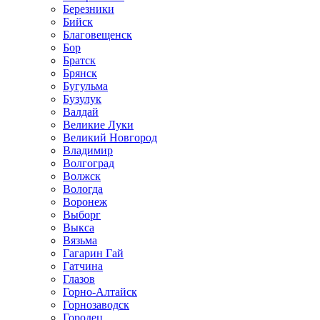
Березники
Бийск
Благовещенск
Бор
Братск
Брянск
Бугульма
Бузулук
Валдай
Великие Луки
Великий Новгород
Владимир
Волгоград
Волжск
Вологда
Воронеж
Выборг
Выкса
Вязьма
Гагарин Гай
Гатчина
Глазов
Горно-Алтайск
Горнозаводск
Городец