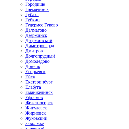
Городище
Гремячинск
Губаха
Губкин
Гудермес Гуково
Далматово
Дзержинск
Дзержинский
Димитровград
Дмитров
Долгопрудный
Домодедово
Донецк
Егорьевск
Ейск
Екатеринбург
Елабуга
Еманжелинск
Ефремов
Железногорск
Жигулевск
Жирновск
Жуковский
Заволжье
Заречный