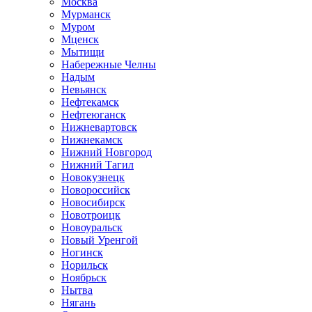
Москва
Мурманск
Муром
Мценск
Мытищи
Набережные Челны
Надым
Невьянск
Нефтекамск
Нефтеюганск
Нижневартовск
Нижнекамск
Нижний Новгород
Нижний Тагил
Новокузнецк
Новороссийск
Новосибирск
Новотроицк
Новоуральск
Новый Уренгой
Ногинск
Норильск
Ноябрьск
Нытва
Нягань