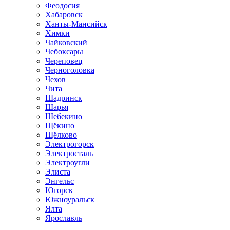
Феодосия
Хабаровск
Ханты-Мансийск
Химки
Чайковский
Чебоксары
Череповец
Черноголовка
Чехов
Чита
Шадринск
Шарья
Шебекино
Щёкино
Щёлково
Электрогорск
Электросталь
Электроугли
Элиста
Энгельс
Югорск
Южноуральск
Ялта
Ярославль