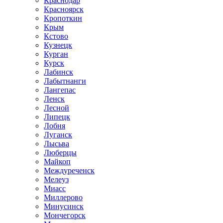
Краснодар
Красноярск
Кропоткин
Крым
Кстово
Кузнецк
Курган
Курск
Лабинск
Лабытнанги
Лангепас
Ленск
Лесной
Липецк
Лобня
Луганск
Лысьва
Люберцы
Майкоп
Междуреченск
Мелеуз
Миасс
Миллерово
Минусинск
Мончегорск