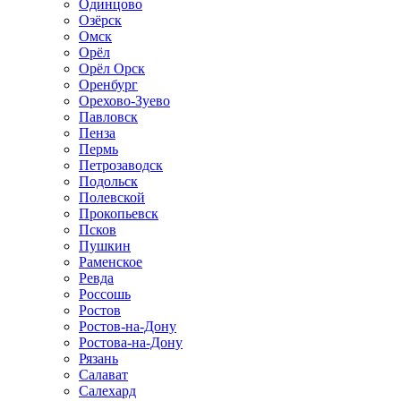
Одинцово
Озёрск
Омск
Орёл
Орёл Орск
Оренбург
Орехово-Зуево
Павловск
Пенза
Пермь
Петрозаводск
Подольск
Полевской
Прокопьевск
Псков
Пушкин
Раменское
Ревда
Россошь
Ростов
Ростов-на-Дону
Ростова-на-Дону
Рязань
Салават
Салехард