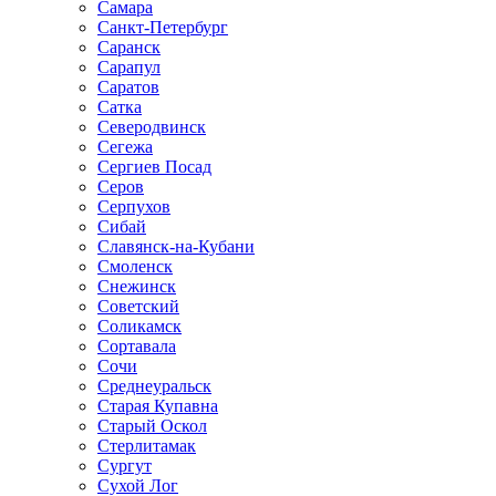
Самара
Санкт-Петербург
Саранск
Сарапул
Саратов
Сатка
Северодвинск
Сегежа
Сергиев Посад
Серов
Серпухов
Сибай
Славянск-на-Кубани
Смоленск
Снежинск
Советский
Соликамск
Сортавала
Сочи
Среднеуральск
Старая Купавна
Старый Оскол
Стерлитамак
Сургут
Сухой Лог