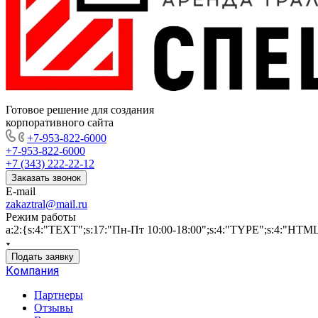
Готовое решение для создания
корпоративного сайта
+7-953-822-6000
+7-953-822-6000
+7 (343) 222-22-12
Заказать звонок
E-mail
zakaztral@mail.ru
Режим работы
a:2:{s:4:"TEXT";s:17:"Пн-Пт 10:00-18:00";s:4:"TYPE";s:4:"HTM
Подать заявку
Компания
Партнеры
Отзывы