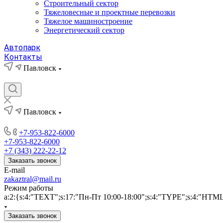
Строительный сектор
Тяжеловесные и проектные перевозки
Тяжелое машиностроение
Энергетический сектор
Автопарк
Контакты
Павловск
Павловск
+7-953-822-6000
+7-953-822-6000
+7 (343) 222-22-12
Заказать звонок
E-mail
zakaztral@mail.ru
Режим работы
a:2:{s:4:"TEXT";s:17:"Пн-Пт 10:00-18:00";s:4:"TYPE";s:4:"HTM
Заказать звонок