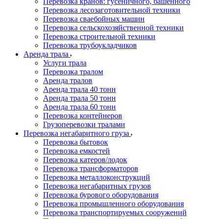
Перевозка кранов: гусеничного, башенного
Перевозка лесозаготовительной техники
Перевозка сваебойных машин
Перевозка сельскохозяйственной техники
Перевозка строительной техники
Перевозка трубоукладчиков
Аренда трала
Услуги трала
Перевозка тралом
Аренда тралов
Аренда трала 40 тонн
Аренда трала 50 тонн
Аренда трала 60 тонн
Перевозка контейнеров
Грузоперевозки тралами
Перевозка негабаритного груза
Перевозка бытовок
Перевозка емкостей
Перевозка катеров/лодок
Перевозка трансформаторов
Перевозка металлоконструкций
Перевозка негабаритных грузов
Перевозка бурового оборудования
Перевозка промышленного оборудования
Перевозка транспортируемых сооружений